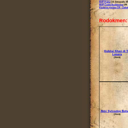
NVP Praha
(13. listopadu 20
MVP České Budějovice
(09. 
Klubová výstava ČR - Želiv
Rodokmen:
Qubilai Khan di T
Lupara
(žlutá)
Akki Sylvadog Boh
(žlutá)