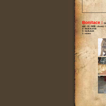
Bonitace :
Ob
kód – 01 – 90/90 – chovný 
2 – 26,32,41,57,62
3 – 16,35,44,53
1 - ostatní