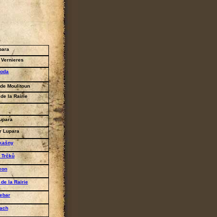
bara
 Vernieres
noda
de Moulitoun
 de la Rairie
Lupara
r Lupara
kašny
 Trčků
eon
de la Rairie
ebar
ach