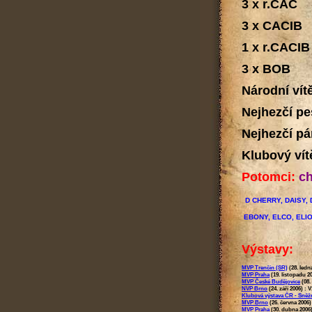
3 x r.CAC
3 x CACIB
1 x r.CACIB
3 x BOB
Národní vít
Nejhezčí pe
Nejhezčí pá
Klubový ví
Potomci:
c
D CHERRY, DAISY,
EBONY, ELCO, ELIO
Výstavy:
MVP Trenčín (SR)
(28. ledn
MVP Praha
(19. listopadu 2
MVP České Budějovice
(08. 
NVP Brno
(24. září 2006) :
V
Klubová výstava ČR - Sněž
MVP Brno
(26. června 2006)
MVP Praha
(30. dubna 2006