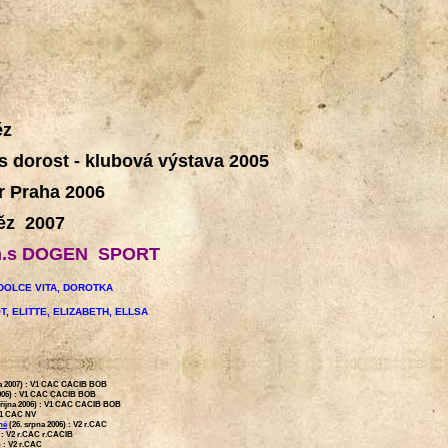
ěz
s dorost - klubová výstava 2005
r Praha 2006
těz 2007
h.s DOGEN SPORT
 DOLCE VITA, DOROTKA
T, ELITTE, ELIZABETH, ELLSA
a 2007) :
V1 CAC CACIB BOB
006) :
V1 CAC CACIB BOB
října 2006) :
V1 CAC CACIB BOB
1 CAC NV
né
(26. srpna 2006) :
V2 r.CAC
 :
V2 r.CAC r.CACIB
) :
V2 r.CAC