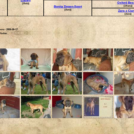
Cianky
Oxford Bes
(žlutá)
(žíhaná)
Bonita Dogen-Sport
(žlutá)
Zara z Cia
(žlutá)
ora - 2006-06-17
– Hodan