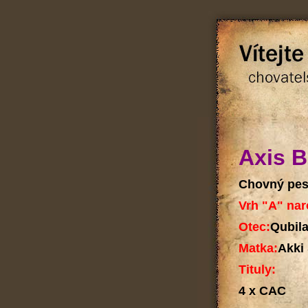
Axis 
Chovný pe
Vrh "A" nar
Otec:
Qubila
Matka:
Akki
Tituly:
4 x CAC