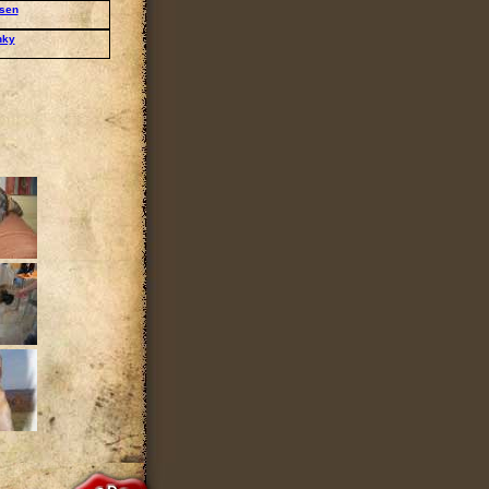
sen
nky