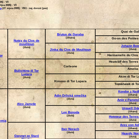
05) :
V3
října 2005) :
V3
ka
(27. srpna 2005) :
VN1 - nej. dorost (pes)
Quai de Ga
Brutus de Garaba
(žíhaná)
Go-on des Petites
Nutsy du Clos de
moulitoun
Johann Bo
(žlutá)
(žlutá)
Jinka du Clos de Moulitoun
(žlutá)
Harmamelis du Clos 
or
Heatcliff des Terres
Corleone
Amelia
Bullsitting di Tor
Lupara
Akim di Tor 
(žlutá)
Kimono di Tor Lupara
Tomahawk di To
Kondor z Nad
(žíhaná)
Adin Orlická smečka
(žlutá)
Anie z Panství
(žlutá)
Alex Janyde
(žlutá)
Urquell Od
(žíhaná)
Lee Bonoda
(žlutá)
Honneur des Terres 
(žlutá)
emia
Ares von Ad
(žíhaná)
Iber Norach
(žlutá)
Haardy Nor
Gwynet ze Staré
(žlutá)