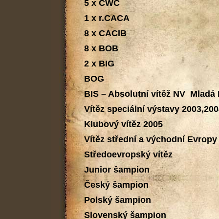
5 x CWC
1 x r.CACA
8 x CACIB
8 x BOB
2 x BIG
BOG
BIS – Absolutní vítěž NV Mladá
Vítěz speciální výstavy 2003,20
Klubový vítěz 2005
Vítěz střední a východní Evropy
Středoevropský vítěz
Junior šampion
Český šampion
Polský šampion
Slovenský šampion