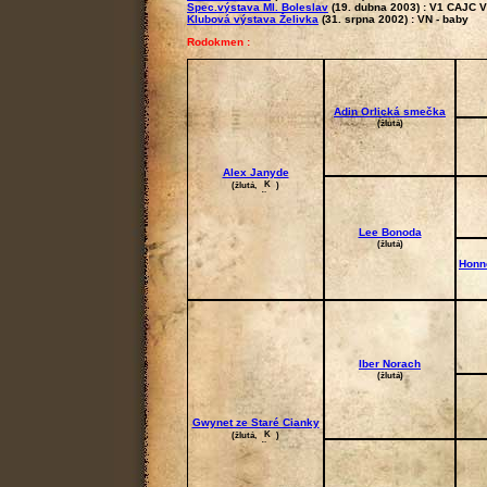
Spec.výstava Ml. Boleslav
(19. dubna 2003) :
V1 CAJC V
Klubová výstava Želivka
(31. srpna 2002) :
VN - baby
Rodokmen :
Adin Orlická smečka
(žlutá)
Alex Janyde
(žlutá,
)
Lee Bonoda
(žlutá)
Honne
Iber Norach
(žlutá)
Gwynet ze Staré Cianky
(žlutá,
)