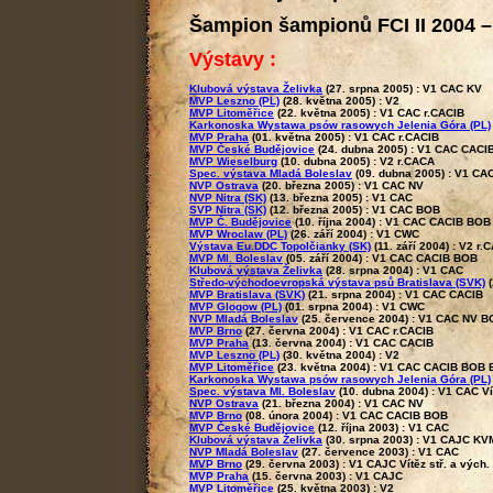
Šampion
šampionů FCI II 2004 –
Výstavy :
Klubová výstava Želivka
(27. srpna 2005) :
V1 CAC KV
MVP Leszno (PL)
(28. května 2005) :
V2
MVP Litoměřice
(22. května 2005) :
V1 CAC r.CACIB
Karkonoska Wystawa psów rasowych Jelenia Góra (PL)
MVP Praha
(01. května 2005) :
V1 CAC r.CACIB
MVP České Budějovice
(24. dubna 2005) :
V1 CAC CACI
MVP Wieselburg
(10. dubna 2005) :
V2 r.CACA
Spec. výstava Mladá Boleslav
(09. dubna 2005) :
V1 CA
NVP Ostrava
(20. března 2005) :
V1 CAC NV
NVP Nitra (SK)
(13. března 2005) :
V1 CAC
SVP Nitra (SK)
(12. března 2005) :
V1 CAC BOB
MVP Č. Budějovice
(10. října 2004) :
V1 CAC CACIB BOB v
MVP Wroclaw (PL)
(26. září 2004) :
V1 CWC
Výstava Eu.DDC Topolčianky (SK)
(11. září 2004) :
V2 r.
MVP Ml. Boleslav
(05. září 2004) :
V1 CAC CACIB BOB
Klubová výstava Želivka
(28. srpna 2004) :
V1 CAC
Středo-východoevropská výstava psů Bratislava (SVK)
(
MVP Bratislava (SVK)
(21. srpna 2004) :
V1 CAC CACIB
MVP Glogow (PL)
(01. srpna 2004) :
V1 CWC
NVP Mladá Boleslav
(25. července 2004) :
V1 CAC NV B
MVP Brno
(27. června 2004) :
V1 CAC r.CACIB
MVP Praha
(13. června 2004) :
V1 CAC CACIB
MVP Leszno (PL)
(30. května 2004) :
V2
MVP Litoměřice
(23. května 2004) :
V1 CAC CACIB BOB 
Karkonoska Wystawa psów rasowych Jelenia Góra (PL)
Spec. výstava Ml. Boleslav
(10. dubna 2004) :
V1 CAC Ví
NVP Ostrava
(21. března 2004) :
V1 CAC NV
MVP Brno
(08. února 2004) :
V1 CAC CACIB BOB
MVP České Budějovice
(12. října 2003) :
V1 CAC
Klubová výstava Želivka
(30. srpna 2003) :
V1 CAJC KV
NVP Mladá Boleslav
(27. července 2003) :
V1 CAC
MVP Brno
(29. června 2003) :
V1 CAJC Vítěz stř. a vých
MVP Praha
(15. června 2003) :
V1 CAJC
MVP Litoměřice
(25. května 2003) :
V2