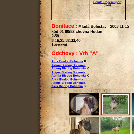
Bonita Dogen-Sport
(žlutá)
Bonitace :
Mladá Boleslav - 2003-11-15
kód-01-80/82-chovná-Hodan
2-58
3-16,25,32,33,40
1-ostatní
Odchovy : Vrh "A"
Airis Bisdog Bohemia
Akkim Bisdog Bohemia
Alborg Bisdog Bohemia
Angus Bisdog Bohemia
Aprilia Bisdog Bohemia
Arka Bisdog Bohemia
Atikus Bisdog Bohemia
Axis Bisdog Bohemia