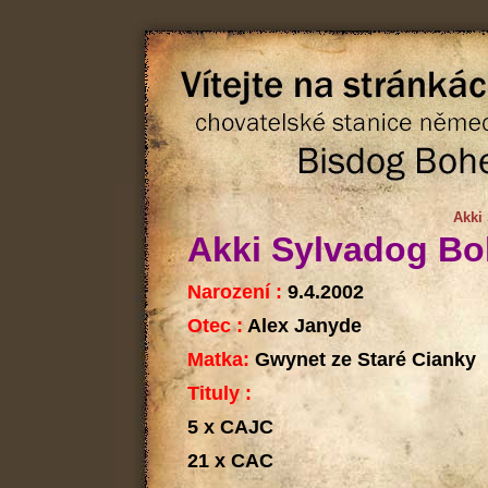
Akki
Akki
Sylvadog Bo
Narození :
9.4.2002
Otec :
Alex Janyde
Matka:
Gwynet ze Staré Cianky
Tituly :
5 x CAJC
21 x CAC