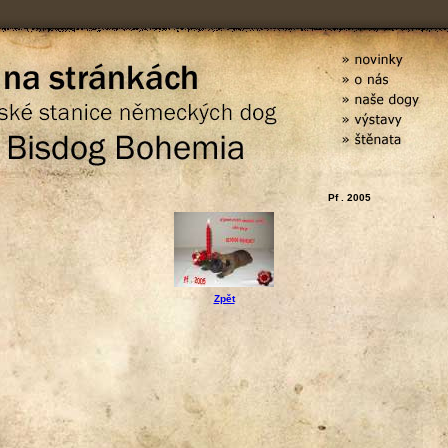
Pf . 2005
Zpět