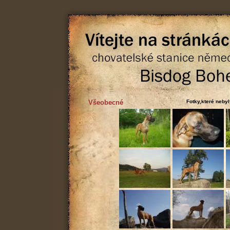
Všeobecné
Fotky,které nebyl